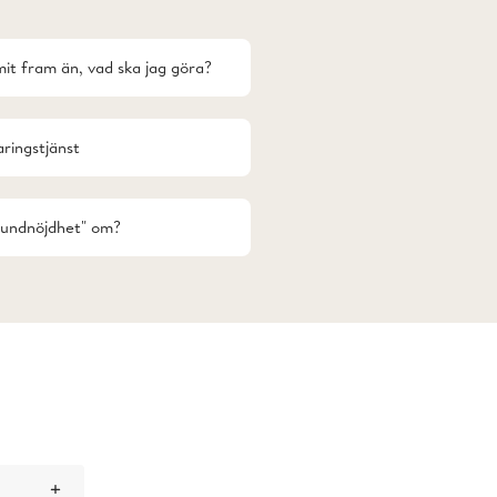
it fram än, vad ska jag göra?
aringstjänst
kundnöjdhet" om?