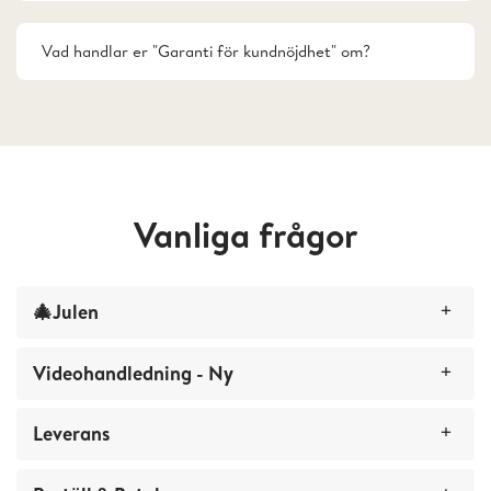
Vad handlar er "Garanti för kundnöjdhet" om?
Vanliga frågor
🎄Julen
Videohandledning - Ny
🎄Leverans av fotokalendrar och fotoposters
Leverans
Hur kan jag dela min fotobok?