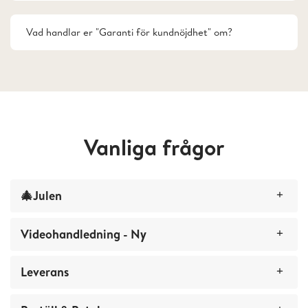
Vad handlar er "Garanti för kundnöjdhet" om?
Vanliga frågor
🎄Julen
Videohandledning - Ny
🎄Leverans av fotokalendrar och fotoposters
Leverans
Hur kan jag dela min fotobok?